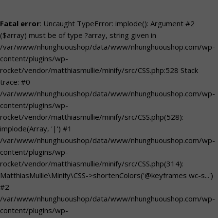
Fatal error
: Uncaught TypeError: implode(): Argument #2
($array) must be of type ?array, string given in
/var/www/nhunghuoushop/data/www/nhunghuoushop.com/wp-
content/plugins/wp-
rocket/vendor/matthiasmullie/minify/src/CSS.php:528 Stack
trace: #0
/var/www/nhunghuoushop/data/www/nhunghuoushop.com/wp-
content/plugins/wp-
rocket/vendor/matthiasmullie/minify/src/CSS.php(528):
implode(Array, '|') #1
/var/www/nhunghuoushop/data/www/nhunghuoushop.com/wp-
content/plugins/wp-
rocket/vendor/matthiasmullie/minify/src/CSS.php(314):
MatthiasMullie\Minify\CSS->shortenColors('@keyframes wc-s...')
#2
/var/www/nhunghuoushop/data/www/nhunghuoushop.com/wp-
content/plugins/wp-