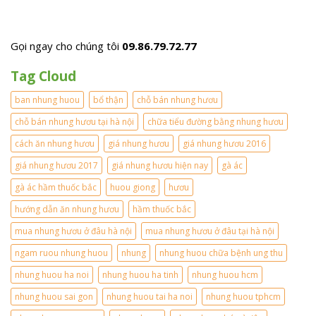
ự
h
g
c
i
S
p
ê
ơ
h
u
n
Gọi ngay cho chúng tôi
09.86.79.72.77
ẩ
t
H
m
i
à
Tag Cloud
c
ề
T
ự
n
ĩ
c
1
ban nhung huou
bổ thận
chỗ bán nhung hươu
n
t
l
h
ố
ạ
chỗ bán nhung hươu tại hà nội
chữa tiểu đường bằng nhung hươu
m
t
n
ớ
c
g
cách ăn nhung hươu
giá nhung hươu
giá nhung hươu 2016
i
h
?
n
o
giá nhung hươu 2017
giá nhung hươu hiện nay
?
gà ác
h
n
?
ấ
gà ác hầm thuốc bắc
huou giong
a
hươu
t
m
hướng dẫn ăn nhung hươu
hầm thuốc bắc
g
i
mua nhung hươu ở đâu hà nội
mua nhung hươu ở đâu tại hà nội
ớ
i
ngam ruou nhung huou
nhung
nhung huou chữa bệnh ung thu
.
nhung huou ha noi
nhung huou ha tinh
nhung huou hcm
nhung huou sai gon
nhung huou tai ha noi
nhung huou tphcm