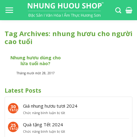
S
k
i
p
Tag Archives:
nhung hươu cho người
t
cao tuổi
o
c
o
Nhung hươu dùng cho
n
lứa tuổi nào?
t
Tháng mười một 28, 2017
e
n
Latest Posts
t
Giá nhung hươu tươi 2024
30
Th12
ở
Chức năng bình luận bị tắt
G
i
Quà tặng Tết 2024
25
á
Th12
ở
Chức năng bình luận bị tắt
n
Q