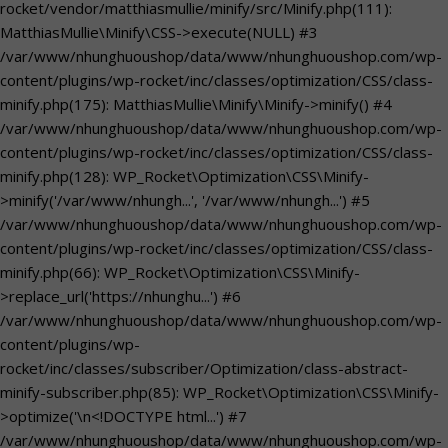
rocket/vendor/matthiasmullie/minify/src/Minify.php(111):
MatthiasMullie\Minify\CSS->execute(NULL) #3
/var/www/nhunghuoushop/data/www/nhunghuoushop.com/wp-
content/plugins/wp-rocket/inc/classes/optimization/CSS/class-
minify.php(175): MatthiasMullie\Minify\Minify->minify() #4
/var/www/nhunghuoushop/data/www/nhunghuoushop.com/wp-
content/plugins/wp-rocket/inc/classes/optimization/CSS/class-
minify.php(128): WP_Rocket\Optimization\CSS\Minify-
>minify('/var/www/nhungh...', '/var/www/nhungh...') #5
/var/www/nhunghuoushop/data/www/nhunghuoushop.com/wp-
content/plugins/wp-rocket/inc/classes/optimization/CSS/class-
minify.php(66): WP_Rocket\Optimization\CSS\Minify-
>replace_url('https://nhunghu...') #6
/var/www/nhunghuoushop/data/www/nhunghuoushop.com/wp-
content/plugins/wp-
rocket/inc/classes/subscriber/Optimization/class-abstract-
minify-subscriber.php(85): WP_Rocket\Optimization\CSS\Minify-
>optimize('\n<!DOCTYPE html...') #7
/var/www/nhunghuoushop/data/www/nhunghuoushop.com/wp-