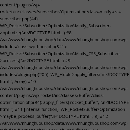
content/plugins/wp-
rocket/inc/classes/subscriber/Optimization/class-minify-css-
subscriber.php(44):
WP_Rocket\Subscriber\Optimization\Minify_Subscriber-
>optimize('\n<!DOCTYPE html...') #8
/var/www/nhunghuoushop/data/www/nhunghuoushop.com/wp-
includes/class-wp-hook.php(341):
WP_Rocket\Subscriber\Optimization\Minify_CSS_Subscriber-
>process('\n<!DOCTYPE html...') #9
/var/www/nhunghuoushop/data/www/nhunghuoushop.com/wp-
includes/plugin.php(205): WP_Hook->apply_filters('\n<!DOCTYPE
html...', Array) #10
/var/www/nhunghuoushop/data/www/nhunghuoushop.com/wp-
content/plugins/wp-rocket/inc/classes/Buffer/class-
optimization.php(94): apply_filters('rocket_buffer', '\n<!DOCTYPE
html...') #11 [internal function]: WP_Rocket\Buffer\Optimization-
>maybe_process_buffer('\n<!DOCTYPE html...', 9) #12
/var/www/nhunghuoushop/data/www/nhunghuoushop.com/wp-