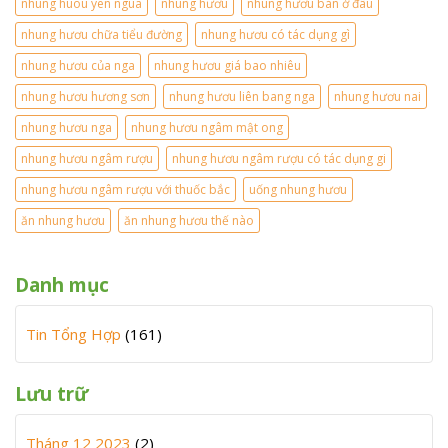
nhung huou yen ngua
nhung hươu
nhung hươu bán ở đâu
nhung hươu chữa tiểu đường
nhung hươu có tác dụng gì
nhung hươu của nga
nhung hươu giá bao nhiêu
nhung hươu hương sơn
nhung hươu liên bang nga
nhung hươu nai
nhung hươu nga
nhung hươu ngâm mật ong
nhung hươu ngâm rượu
nhung hươu ngâm rượu có tác dụng gi
nhung hươu ngâm rượu với thuốc bắc
uống nhung hươu
ăn nhung hươu
ăn nhung hươu thế nào
Danh mục
Tin Tổng Hợp
(161)
Lưu trữ
Tháng 12 2023
(2)