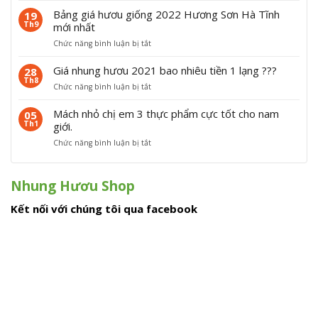
h
u
u
Bảng giá hươu giống 2022 Hương Sơn Hà Tĩnh
19
à
n
Th9
mới nhất
t
g
ở
Chức năng bình luận bị tắt
ặ
h
B
n
ư
ả
g
Giá nhung hươu 2021 bao nhiêu tiền 1 lạng ???
ơ
28
n
T
u
Th8
ở
Chức năng bình luận bị tắt
g
ế
t
G
g
t
ư
i
i
Mách nhỏ chị em 3 thực phẩm cực tốt cho nam
2
05
ơ
á
á
0
Th1
giới.
i
n
h
2
2
ở
Chức năng bình luận bị tắt
h
ư
4
0
M
u
ơ
2
á
n
u
4
c
g
g
Nhung Hươu Shop
h
h
i
n
ư
ố
Kết nối với chúng tôi qua facebook
h
ơ
n
ỏ
u
g
c
2
2
h
0
0
ị
2
2
e
1
2
m
b
H
3
a
ư
t
o
ơ
h
n
n