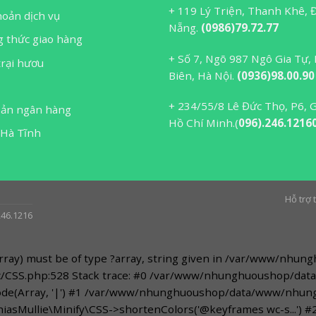
+ 119 Lý Triện, Thanh Khê, 
hoản dịch vụ
Nẵng.
(0986)79.72.77
 thức giao hàng
+ Số 7, Ngõ 987 Ngô Gia Tự,
trại hươu
Biên, Hà Nội.
(0936)98.00.90
ệ
+ 234/55/8 Lê Đức Thọ, P6, 
oản ngân hàng
Hồ Chí Minh.(
096).246.1216
 Hà Tĩnh
Hỗ trợ
246.1216
$array) must be of type ?array, string given in /var/www/
src/CSS.php:528 Stack trace: #0 /var/www/nhunghuoushop/
plode(Array, '|') #1 /var/www/nhunghuoushop/data/www/nhu
iasMullie\Minify\CSS->shortenColors('@keyframes wc-s...') #