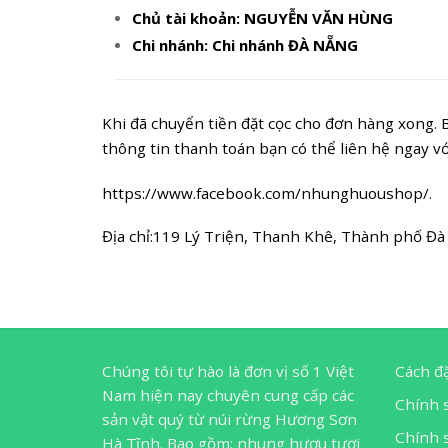
Chủ tài khoản: NGUYỄN VĂN HÙNG
Chi nhánh: Chi nhánh ĐÀ NẴNG
Khi đã chuyển tiền đặt cọc cho đơn hàng xong. 
thông tin thanh toán bạn có thể liên hệ ngay vớ
https://www.facebook.com/nhunghuoushop/.
Địa chỉ:119 Lý Triện, Thanh Khê, Thành phố Đà
Chúng tôi tự hào là đơn vị số 1 Việt
Cách đ
Nam hiện nay chuyên cung cấp các
Chính 
sản vật quý từ núi rừng Hương Sơn
Chính s
Hà Tĩnh. Bao gồm: nhung hươu tươi