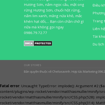
Hương Sơn, nấm ngọc cẩu, mật ong
Điều k
rừng Hương Sơn, chuối hột rừng,
Phương
nấm lim xanh, măng nứa khô, mắc
Trang 
khén hạt dổi,… Bạn còn chần chờ gì
nữa mà không gọi ngay
Liên h
0986.79.72.77
Tài kh
Du lịch
OUR STORES
Bản quyền thuộc về Chelseavinh. Hợp tác Marketing 096.
Fatal error
: Uncaught TypeError: implode(): Argument #2 (
content/plugins/wp-rocket/vendor/matthiasmullie/minify/
rocket/vendor/matthiasmullie/minify/src/CSS.php(528): im
rocket/vendor/matthiasmullie/minify/src/CSS.php(314): Matth