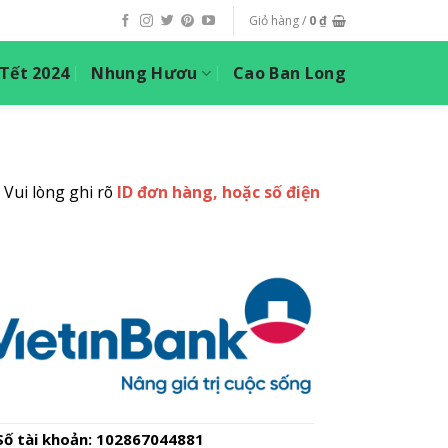
Giỏ hàng /
0
₫
ết 2024
Nhung Hươu
Cao Ban Long
 Vui lòng ghi rõ
ID đơn hàng, hoặc số điện
Số tài khoản: 102867044881