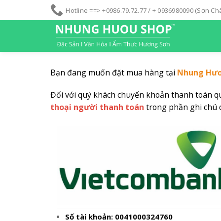
S
Hotline ==> +0986.79.72.77 / + 0936980090 (Sơn C
k
i
p
t
o
Bạn đang muốn đặt mua hàng tại
Nhung Hươ
c
o
Đối với quý khách chuyển khoản thanh toán qu
n
thoại người thanh toán
trong phần ghi chú 
t
e
n
t
Số tài khoản: 0041000324760