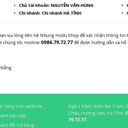
Chủ tài khoản: NGUYỄN VĂN HÙNG
Chi nhánh: Chi nhánh HÀ TĨNH
Bạn vui lòng liên hệ Nhung Hươu Shop để xác nhận thông tin 
0986.79.72.77
i chúng tôi. Hotline
để được hướng dẫn và hỗ t
 Nẵng.
ặt hàng trên website
Ngã 3 Nầm, thôn Bãi Trạm, 
Châu, Hương Sơn, Hà Tĩnh.
(
sách bảo mật
79.72.77.
ách đổi trả hàng