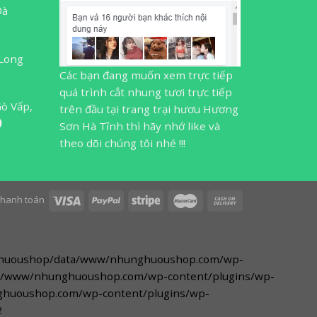
Đà
 Long
Các bạn đang muốn xem trực tiếp
quá trình cắt nhung tươi trực tiếp
Gò Vấp,
trên đầu tại trang trại hươu Hương
0
Sơn Hà Tĩnh thì hãy nhớ like và
theo dõi chúng tôi nhé !!!
 thanh toán
nhunghuoushop/data/www/nhunghuoushop.com/wp-
data/www/nhunghuoushop.com/wp-content/plugins/wp-
nghuoushop.com/wp-content/plugins/wp-
2