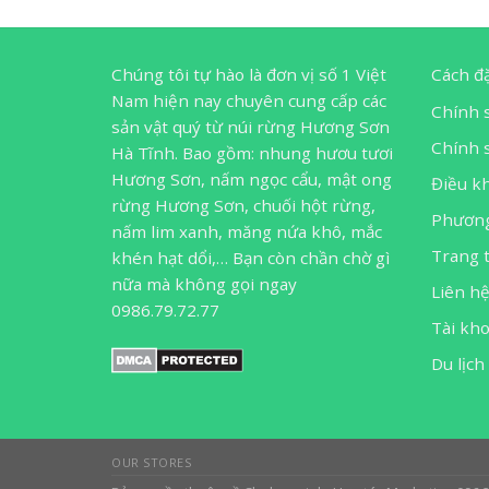
Chúng tôi tự hào là đơn vị số 1 Việt
Cách đ
Nam hiện nay chuyên cung cấp các
Chính 
sản vật quý từ núi rừng Hương Sơn
Chính s
Hà Tĩnh. Bao gồm: nhung hươu tươi
Hương Sơn, nấm ngọc cẩu, mật ong
Điều k
rừng Hương Sơn, chuối hột rừng,
Phương
nấm lim xanh, măng nứa khô, mắc
Trang 
khén hạt dổi,… Bạn còn chần chờ gì
nữa mà không gọi ngay
Liên h
0986.79.72.77
Tài kh
Du lịch
OUR STORES