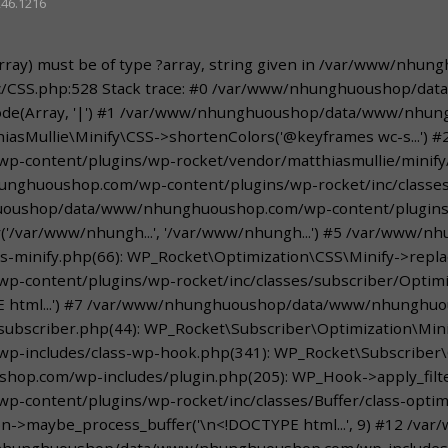
246.1216
$array) must be of type ?array, string given in /var/www/
src/CSS.php:528 Stack trace: #0 /var/www/nhunghuoushop/
plode(Array, '|') #1 /var/www/nhunghuoushop/data/www/nhu
iasMullie\Minify\CSS->shortenColors('@keyframes wc-s...') #
ntent/plugins/wp-rocket/vendor/matthiasmullie/minify/src
huoushop.com/wp-content/plugins/wp-rocket/inc/classes/o
huoushop/data/www/nhunghuoushop.com/wp-content/plugins/w
fy('/var/www/nhungh...', '/var/www/nhungh...') #5 /var/w
s-minify.php(66): WP_Rocket\Optimization\CSS\Minify->replace
ntent/plugins/wp-rocket/inc/classes/subscriber/Optimizat
PE html...') #7 /var/www/nhunghuoushop/data/www/nhunghu
-subscriber.php(44): WP_Rocket\Subscriber\Optimization\Mini
ncludes/class-wp-hook.php(341): WP_Rocket\Subscriber\O
p.com/wp-includes/plugin.php(205): WP_Hook->apply_filters
ent/plugins/wp-rocket/inc/classes/Buffer/class-optimizati
ization->maybe_process_buffer('\n<!DOCTYPE html...', 9) #
w/nhunghuoushop/data/www/nhunghuoushop.com/wp-includes/cl