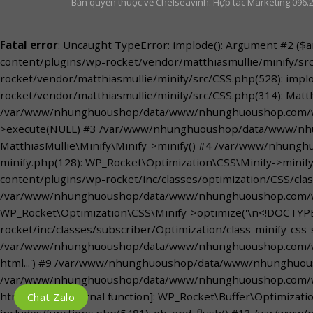
Bản quyền thuộc về Chelseavinh. Hợp tác Marketing 096.
Fatal error
: Uncaught TypeError: implode(): Argument #2 (
content/plugins/wp-rocket/vendor/matthiasmullie/minify/
rocket/vendor/matthiasmullie/minify/src/CSS.php(528): im
rocket/vendor/matthiasmullie/minify/src/CSS.php(314): Matth
/var/www/nhunghuoushop/data/www/nhunghuoushop.com/wp-co
>execute(NULL) #3 /var/www/nhunghuoushop/data/www/nhung
MatthiasMullie\Minify\Minify->minify() #4 /var/www/nhung
minify.php(128): WP_Rocket\Optimization\CSS\Minify->mini
content/plugins/wp-rocket/inc/classes/optimization/CSS/clas
/var/www/nhunghuoushop/data/www/nhunghuoushop.com/wp-co
WP_Rocket\Optimization\CSS\Minify->optimize('\n<!DOCTY
rocket/inc/classes/subscriber/Optimization/class-minify-css
/var/www/nhunghuoushop/data/www/nhunghuoushop.com/wp-i
html...') #9 /var/www/nhunghuoushop/data/www/nhunghuousho
/var/www/nhunghuoushop/data/www/nhunghuoushop.com/wp-cont
html...') #11 [internal function]: WP_Rocket\Buffer\Optim
Chat Zalo
includes/functions.php(5481): ob_end_flush() #13 /var/ww