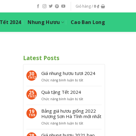
Giỏ hàng /
0
₫
ết 2024
Nhung Hươu
Cao Ban Long
Latest Posts
Giá nhung hươu tươi 2024
30
Th12
ở
Chức năng bình luận bị tắt
G
i
Quà tặng Tết 2024
25
á
Th12
ở
Chức năng bình luận bị tắt
n
Q
h
u
Bảng giá hươu giống 2022
19
u
à
Th9
Hương Sơn Hà Tĩnh mới nhất
n
t
g
ở
Chức năng bình luận bị tắt
ặ
h
B
n
ư
ả
Giá nhung hươu 2021 bao
28
g