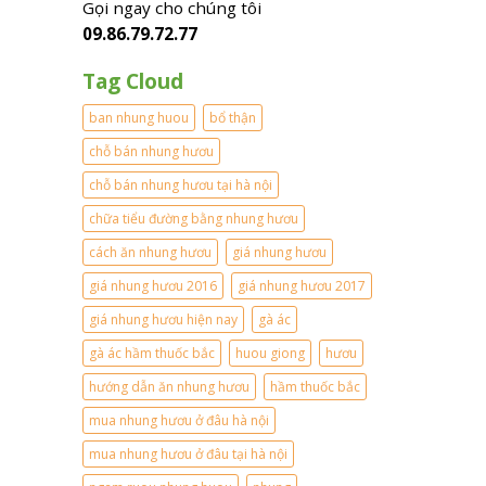
H
Gọi ngay cho chúng tôi
ẩ
t
à
m
09.86.79.72.77
i
T
c
ề
ĩ
ự
n
Tag Cloud
n
c
1
h
t
l
m
ban nhung huou
bổ thận
ố
ạ
ớ
t
n
i
chỗ bán nhung hươu
c
g
n
h
?
chỗ bán nhung hươu tại hà nội
h
o
?
ấ
n
chữa tiểu đường bằng nhung hươu
?
t
a
m
cách ăn nhung hươu
giá nhung hươu
g
giá nhung hươu 2016
giá nhung hươu 2017
i
ớ
giá nhung hươu hiện nay
gà ác
i
.
gà ác hầm thuốc bắc
huou giong
hươu
hướng dẫn ăn nhung hươu
hầm thuốc bắc
mua nhung hươu ở đâu hà nội
mua nhung hươu ở đâu tại hà nội