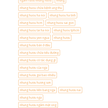
ngam ruou nhung huou
nhung
nhung huou chữa bệnh ung thu
nhung huou ha noi
nhung huou ha tinh
nhung huou hcm
nhung huou sai gon
nhung huou tai ha noi
nhung huou tphcm
nhung huou yen ngua
nhung hươu
nhung hươu bán ở đâu
nhung hươu chữa tiểu đường
nhung hươu có tác dụng gì
nhung hươu của nga
nhung hươu giá bao nhiêu
nhung hươu hương sơn
nhung hươu liên bang nga
nhung hươu nai
nhung hươu nga
nhung hươu ngâm mật ong