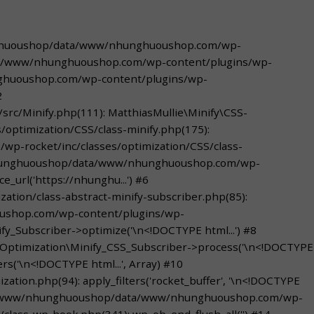
nhunghuoushop/data/www/nhunghuoushop.com/wp-
data/www/nhunghuoushop.com/wp-content/plugins/wp-
nghuoushop.com/wp-content/plugins/wp-
2
/Minify.php(111): MatthiasMullie\Minify\CSS-
ptimization/CSS/class-minify.php(175):
p-rocket/inc/classes/optimization/CSS/class-
ww/nhunghuoushop/data/www/nhunghuoushop.com/wp-
_url('https://nhunghu...') #6
ion/class-abstract-minify-subscriber.php(85):
oushop.com/wp-content/plugins/wp-
fy_Subscriber->optimize('\n<!DOCTYPE html...') #8
ptimization\Minify_CSS_Subscriber->process('\n<!DOCTYPE
('\n<!DOCTYPE html...', Array) #10
on.php(94): apply_filters('rocket_buffer', '\n<!DOCTYPE
12 /var/www/nhunghuoushop/data/www/nhunghuoushop.com/wp-
ass-wp-hook.php(341): wp_ob_end_flush_all('') #14