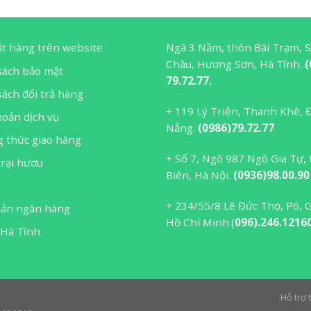
ặt hàng trên website
Ngã 3 Nầm, thôn Bãi Trạm, 
Châu, Hương Sơn, Hà Tĩnh.
(
sách bảo mật
79.72.77.
ách đổi trả hàng
+ 119 Lý Triện, Thanh Khê, 
hoản dịch vụ
Nẵng.
(0986)79.72.77
 thức giao hàng
+ Số 7, Ngõ 987 Ngô Gia Tự,
trại hươu
Biên, Hà Nội.
(0936)98.00.90
ệ
+ 234/55/8 Lê Đức Thọ, P6, 
oản ngân hàng
Hồ Chí Minh.(
096).246.1216
 Hà Tĩnh
Hỗ trợ