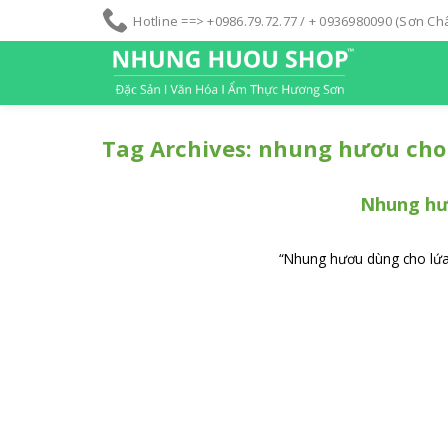
S
Hotline ==> +0986.79.72.77 / + 0936980090 (Sơn C
k
i
p
t
o
Tag Archives:
nhung hươu cho
c
o
Nhung hư
n
t
e
“Nhung hươu dùng cho lứa t
n
t