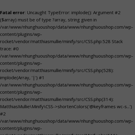
Fatal error
: Uncaught TypeError: implode(): Argument #2
($array) must be of type ?array, string given in
/var/www/nhunghuoushop/data/www/nhunghuoushop.com/wp-
content/plugins/wp-
rocket/vendor/matthiasmullie/minify/src/CSS.php:528 Stack
trace: #0
/var/www/nhunghuoushop/data/www/nhunghuoushop.com/wp-
content/plugins/wp-
rocket/vendor/matthiasmullie/minify/src/CSS.php(528):
implode(Array, '|') #1
/var/www/nhunghuoushop/data/www/nhunghuoushop.com/wp-
content/plugins/wp-
rocket/vendor/matthiasmullie/minify/src/CSS.php(314):
MatthiasMullie\Minify\CSS->shortenColors('@keyframes wc-s...')
#2
/var/www/nhunghuoushop/data/www/nhunghuoushop.com/wp-
content/plugins/wp-