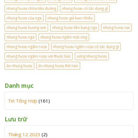
nhung hươu chữa tiểu đường
nhung hươu có tác dụng gì
nhung hươu của nga
nhung hươu giá bao nhiêu
nhung hươu hương sơn
nhung hươu liên bang nga
nhung hươu nai
nhung hươu nga
nhung hươu ngâm mật ong
nhung hươu ngâm rượu
nhung hươu ngâm rượu có tác dụng gi
nhung hươu ngâm rượu với thuốc bắc
uống nhung hươu
ăn nhung hươu
ăn nhung hươu thế nào
Danh mục
Tin Tổng Hợp
(161)
Lưu trữ
Tháng 12 2023
(2)