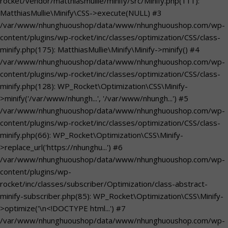
rocket/vendor/matthiasmullie/minify/src/Minify.php(111):
MatthiasMullie\Minify\CSS->execute(NULL) #3
/var/www/nhunghuoushop/data/www/nhunghuoushop.com/wp-
content/plugins/wp-rocket/inc/classes/optimization/CSS/class-
minify.php(175): MatthiasMullie\Minify\Minify->minify() #4
/var/www/nhunghuoushop/data/www/nhunghuoushop.com/wp-
content/plugins/wp-rocket/inc/classes/optimization/CSS/class-
minify.php(128): WP_Rocket\Optimization\CSS\Minify-
>minify('/var/www/nhungh...', '/var/www/nhungh...') #5
/var/www/nhunghuoushop/data/www/nhunghuoushop.com/wp-
content/plugins/wp-rocket/inc/classes/optimization/CSS/class-
minify.php(66): WP_Rocket\Optimization\CSS\Minify-
>replace_url('https://nhunghu...') #6
/var/www/nhunghuoushop/data/www/nhunghuoushop.com/wp-
content/plugins/wp-
rocket/inc/classes/subscriber/Optimization/class-abstract-
minify-subscriber.php(85): WP_Rocket\Optimization\CSS\Minify-
>optimize('\n<!DOCTYPE html...') #7
/var/www/nhunghuoushop/data/www/nhunghuoushop.com/wp-