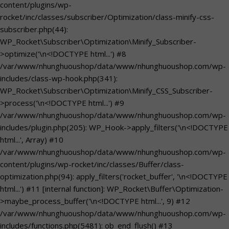
content/plugins/wp-
rocket/inc/classes/subscriber/Optimization/class-minify-css-
subscriber.php(44):
WP_Rocket\Subscriber\Optimization\Minify_Subscriber-
>optimize('\n<!DOCTYPE html...') #8
/var/www/nhunghuoushop/data/www/nhunghuoushop.com/wp-
includes/class-wp-hook.php(341):
WP_Rocket\Subscriber\Optimization\Minify_CSS_Subscriber-
>process('\n<!DOCTYPE html...') #9
/var/www/nhunghuoushop/data/www/nhunghuoushop.com/wp-
includes/plugin.php(205): WP_Hook->apply_filters('\n<!DOCTYPE
html...', Array) #10
/var/www/nhunghuoushop/data/www/nhunghuoushop.com/wp-
content/plugins/wp-rocket/inc/classes/Buffer/class-
optimization.php(94): apply_filters('rocket_buffer', '\n<!DOCTYPE
html...') #11 [internal function]: WP_Rocket\Buffer\Optimization-
>maybe_process_buffer('\n<!DOCTYPE html...', 9) #12
/var/www/nhunghuoushop/data/www/nhunghuoushop.com/wp-
includes/functions.php(5481): ob_end_flush() #13