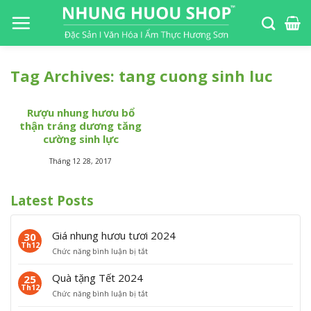
S
k
i
p
Tag Archives:
tang cuong sinh luc
t
o
c
Rượu nhung hươu bổ
o
thận tráng dương tăng
cường sinh lực
n
t
Tháng 12 28, 2017
e
n
Latest Posts
t
Giá nhung hươu tươi 2024
30
Th12
ở
Chức năng bình luận bị tắt
G
i
Quà tặng Tết 2024
25
á
Th12
ở
Chức năng bình luận bị tắt
n
Q
h