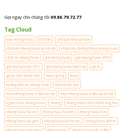
ự
h
g
c
i
S
p
ê
ơ
h
u
n
Gọi ngay cho chúng tôi
09.86.79.72.77
ẩ
t
H
m
i
à
Tag Cloud
c
ề
T
ự
n
ĩ
c
1
ban nhung huou
bổ thận
chỗ bán nhung hươu
n
t
l
h
ố
ạ
chỗ bán nhung hươu tại hà nội
chữa tiểu đường bằng nhung hươu
m
t
n
ớ
c
g
cách ăn nhung hươu
giá nhung hươu
giá nhung hươu 2016
i
h
?
n
o
giá nhung hươu 2017
giá nhung hươu hiện nay
?
gà ác
h
n
?
ấ
gà ác hầm thuốc bắc
huou giong
a
hươu
t
m
hướng dẫn ăn nhung hươu
hầm thuốc bắc
g
i
mua nhung hươu ở đâu hà nội
mua nhung hươu ở đâu tại hà nội
ớ
i
ngam ruou nhung huou
nhung
nhung huou chữa bệnh ung thu
.
nhung huou ha noi
nhung huou ha tinh
nhung huou hcm
nhung huou sai gon
nhung huou tai ha noi
nhung huou tphcm
nhung huou yen ngua
nhung hươu
nhung hươu bán ở đâu