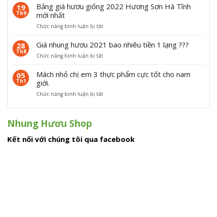
u
u
Bảng giá hươu giống 2022 Hương Sơn Hà Tĩnh
19
à
n
Th9
mới nhất
t
g
ở
Chức năng bình luận bị tắt
ặ
h
B
n
ư
ả
g
Giá nhung hươu 2021 bao nhiêu tiền 1 lạng ???
ơ
28
n
T
u
Th8
ở
Chức năng bình luận bị tắt
g
ế
t
G
g
t
ư
i
i
Mách nhỏ chị em 3 thực phẩm cực tốt cho nam
2
05
ơ
á
á
0
Th1
giới.
i
n
h
2
2
ở
Chức năng bình luận bị tắt
h
ư
4
0
M
u
ơ
2
á
n
u
4
c
g
g
Nhung Hươu Shop
h
h
i
n
ư
ố
Kết nối với chúng tôi qua facebook
h
ơ
n
ỏ
u
g
c
2
2
h
0
0
ị
2
2
e
1
2
m
b
H
3
a
ư
t
o
ơ
h
n
n