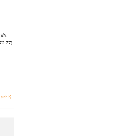
ới.
2.77).
sinh lý