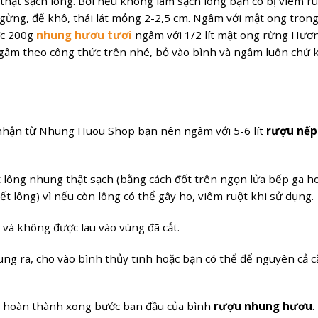
ật sạch lông. Bởi nếu không làm sạch lông bạn có bị viêm ru
 gừng, để khô, thái lát mỏng 2-2,5 cm. Ngâm với mật ong trong
ức 200g
nhung hươu tươi
ngâm với 1/2 lít mật ong rừng Hươ
gâm theo công thức trên nhé, bỏ vào bình và ngâm luôn chứ
hận từ Nhung Huou Shop bạn nên ngâm với 5-6 lít
rượu nếp
 lông nhung thật sạch (bằng cách đốt trên ngọn lửa bếp ga h
t lông) vì nếu còn lông có thể gây ho, viêm ruột khi sử dụng.
và không được lau vào vùng đã cắt.
ung ra, cho vào bình thủy tinh hoặc bạn có thể để nguyên cả 
ã hoàn thành xong bước ban đầu của bình
rượu nhung hươu
.