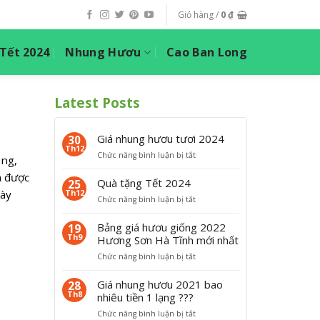
Giỏ hàng /
0
₫
ết 2024
Nhung Hươu
Cao Ban Long
Latest Posts
Giá nhung hươu tươi 2024
30
Th12
ở
Chức năng bình luận bị tắt
ung,
G
à được
i
Quà tặng Tết 2024
25
á
này
Th12
ở
Chức năng bình luận bị tắt
n
Q
h
u
Bảng giá hươu giống 2022
19
u
à
Th9
Hương Sơn Hà Tĩnh mới nhất
n
t
g
ở
Chức năng bình luận bị tắt
ặ
h
B
n
ư
ả
Giá nhung hươu 2021 bao
28
g
ơ
n
Th8
nhiêu tiền 1 lạng ???
T
u
g
ế
t
ở
Chức năng bình luận bị tắt
g