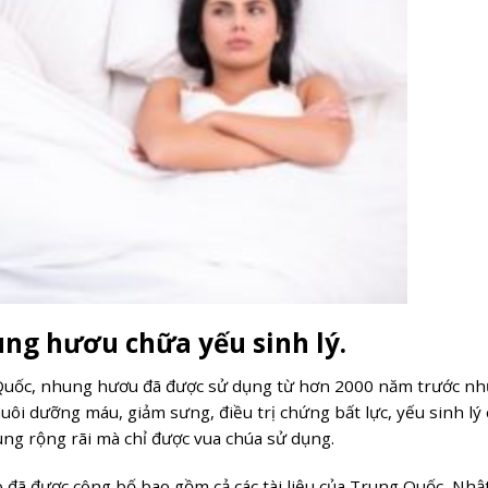
ng hươu chữa yếu sinh lý.
g Quốc, nhung hươu đã được sử dụng từ hơn 2000 năm trước n
nuôi dưỡng máu, giảm sưng, điều trị chứng bất lực, yếu sinh lý
g rộng rãi mà chỉ được vua chúa sử dụng.
 đã được công bố bao gồm cả các tài liệu của Trung Quốc, Nhậ