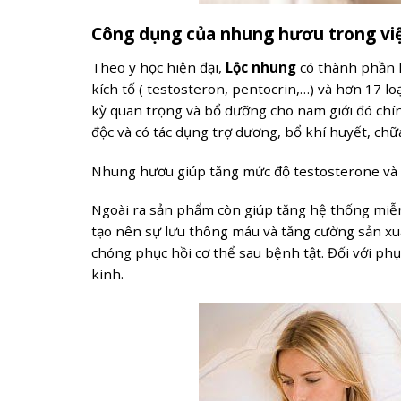
Công dụng của nhung hươu trong việc
Theo y học hiện đại,
Lộc nhung
có thành phần h
kích tố ( testosteron, pentocrin,…) và hơn 17 lo
kỳ quan trọng và bổ dưỡng cho nam giới đó chí
độc và có tác dụng trợ dương, bổ khí huyết, chữa
Nhung hươu giúp tăng mức độ testosterone và e
Ngoài ra sản phẩm còn giúp tăng hệ thống miễn
tạo nên sự lưu thông máu và tăng cường sản x
chóng phục hồi cơ thể sau bệnh tật. Đối với ph
kinh.