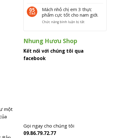
t
ư
G
i
2
ơ
i
Mách nhỏ chị em 3 thực
05
á
0
i
á
Th1
phẩm cực tốt cho nam giới.
h
2
2
n
ư
4
ở
Chức năng bình luận bị tắt
0
h
ơ
M
2
u
u
á
4
n
g
c
g
Nhung Hươu Shop
i
h
h
ố
n
ư
Kết nối với chúng tôi qua
n
h
ơ
g
facebook
ỏ
u
2
c
2
0
h
0
2
ị
2
2
e
1
H
m
b
ư
3
a
ơ
t
o
n
h
n
g
ự
h
hư một
S
c
i
ơ
 của
p
ê
n
h
u
H
Gọi ngay cho chúng tôi
ẩ
t
à
m
09.86.79.72.77
i
T
t Bản
c