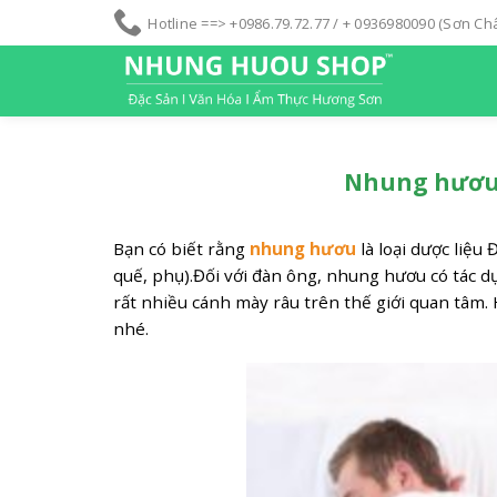
S
Hotline ==> +0986.79.72.77 / + 0936980090 (Sơn C
k
i
p
t
o
c
Nhung hươu c
o
n
Bạn có biết rằng
nhung hươu
là loại dược liệu
t
quế, phụ).Đối với đàn ông, nhung hươu có tác dụ
e
rất nhiều cánh mày râu trên thế giới quan tâm
n
nhé.
t