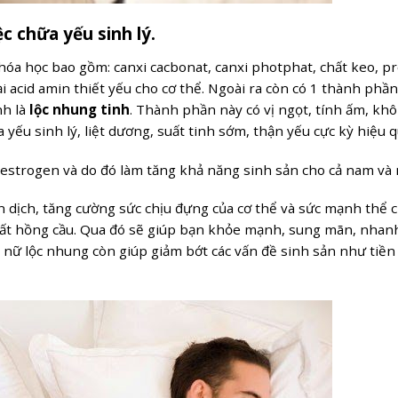
 chữa yếu sinh lý.
óa học bao gồm: canxi cacbonat, canxi photphat, chất keo, pr
ại acid amin thiết yếu cho cơ thể. Ngoài ra còn có 1 thành phần
nh là
lộc nhung tinh
. Thành phần này có vị ngọt, tính ấm, kh
 yếu sinh lý, liệt dương, suất tinh sớm, thận yếu cực kỳ hiệu q
strogen và do đó làm tăng khả năng sinh sản cho cả nam và 
 dịch, tăng cường sức chịu đựng của cơ thể và sức mạnh thể c
uất hồng cầu. Qua đó sẽ giúp bạn khỏe mạnh, sung mãn, nhan
ụ nữ lộc nhung còn giúp giảm bớt các vấn đề sinh sản như tiề