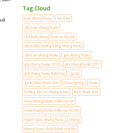
ề
ĩ
ự
n
Tag Cloud
n
c
1
h
t
l
m
ban nhung huou
bổ thận
quả
ố
ạ
ớ
t
n
i
chỗ bán nhung hươu
c
g
n
h
?
chỗ bán nhung hươu tại hà nội
h
o
?
ấ
n
chữa tiểu đường bằng nhung hươu
?
t
a
m
cách ăn nhung hươu
giá nhung hươu
g
giá nhung hươu 2016
giá nhung hươu 2017
i
ớ
giá nhung hươu hiện nay
gà ác
i
.
gà ác hầm thuốc bắc
huou giong
hươu
hướng dẫn ăn nhung hươu
hầm thuốc bắc
mua nhung hươu ở đâu hà nội
mua nhung hươu ở đâu tại hà nội
ngam ruou nhung huou
nhung
nhung huou chữa bệnh ung thu