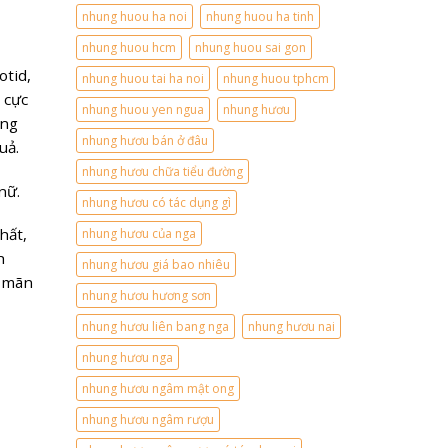
nhung huou ha noi
nhung huou ha tinh
nhung huou hcm
nhung huou sai gon
otid,
nhung huou tai ha noi
nhung huou tphcm
 cực
nhung huou yen ngua
nhung hươu
ông
nhung hươu bán ở đâu
uả.
nhung hươu chữa tiểu đường
nữ.
nhung hươu có tác dụng gì
hất,
nhung hươu của nga
h
nhung hươu giá bao nhiêu
n mãn
nhung hươu hương sơn
nhung hươu liên bang nga
nhung hươu nai
nhung hươu nga
nhung hươu ngâm mật ong
nhung hươu ngâm rượu