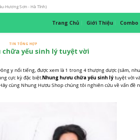
hâu-Hương Sơn - Hà Tĩnh)
Trang Chủ
Giới Thiệu
Combo T
TIN TỔNG HỢP
hữa yếu sinh lý tuyệt vời
 Đông y nổi tiếng, được xem là 1 trong 4 thượng dược (sâm, nh
ng cực kỳ đặc biệt.
Nhung hươu chữa yếu sinh lý
tuyệt vời v
. Hãy cùng Nhung Hươu Shop chúng tôi nghiên cứu về vấn đề 