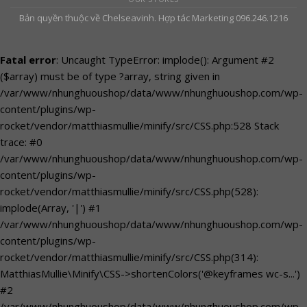
Bản quyền thuộc về Chelseavinh. Hợp tác Marketing 096.246.1216
Fatal error
: Uncaught TypeError: implode(): Argument #2
($array) must be of type ?array, string given in
/var/www/nhunghuoushop/data/www/nhunghuoushop.com/wp-
content/plugins/wp-
rocket/vendor/matthiasmullie/minify/src/CSS.php:528 Stack
trace: #0
/var/www/nhunghuoushop/data/www/nhunghuoushop.com/wp-
content/plugins/wp-
rocket/vendor/matthiasmullie/minify/src/CSS.php(528):
implode(Array, '|') #1
/var/www/nhunghuoushop/data/www/nhunghuoushop.com/wp-
content/plugins/wp-
rocket/vendor/matthiasmullie/minify/src/CSS.php(314):
MatthiasMullie\Minify\CSS->shortenColors('@keyframes wc-s...')
#2
/var/www/nhunghuoushop/data/www/nhunghuoushop.com/wp-