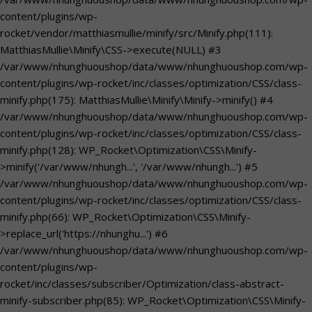
content/plugins/wp-
rocket/vendor/matthiasmullie/minify/src/Minify.php(111):
MatthiasMullie\Minify\CSS->execute(NULL) #3
/var/www/nhunghuoushop/data/www/nhunghuoushop.com/wp-
content/plugins/wp-rocket/inc/classes/optimization/CSS/class-
minify.php(175): MatthiasMullie\Minify\Minify->minify() #4
/var/www/nhunghuoushop/data/www/nhunghuoushop.com/wp-
content/plugins/wp-rocket/inc/classes/optimization/CSS/class-
minify.php(128): WP_Rocket\Optimization\CSS\Minify-
>minify('/var/www/nhungh...', '/var/www/nhungh...') #5
/var/www/nhunghuoushop/data/www/nhunghuoushop.com/wp-
content/plugins/wp-rocket/inc/classes/optimization/CSS/class-
minify.php(66): WP_Rocket\Optimization\CSS\Minify-
>replace_url('https://nhunghu...') #6
/var/www/nhunghuoushop/data/www/nhunghuoushop.com/wp-
content/plugins/wp-
rocket/inc/classes/subscriber/Optimization/class-abstract-
minify-subscriber.php(85): WP_Rocket\Optimization\CSS\Minify-