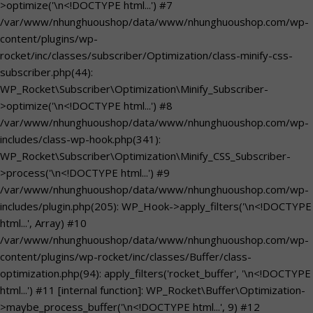
>optimize('\n<!DOCTYPE html...') #7
/var/www/nhunghuoushop/data/www/nhunghuoushop.com/wp-
content/plugins/wp-
rocket/inc/classes/subscriber/Optimization/class-minify-css-
subscriber.php(44):
WP_Rocket\Subscriber\Optimization\Minify_Subscriber-
>optimize('\n<!DOCTYPE html...') #8
/var/www/nhunghuoushop/data/www/nhunghuoushop.com/wp-
includes/class-wp-hook.php(341):
WP_Rocket\Subscriber\Optimization\Minify_CSS_Subscriber-
>process('\n<!DOCTYPE html...') #9
/var/www/nhunghuoushop/data/www/nhunghuoushop.com/wp-
includes/plugin.php(205): WP_Hook->apply_filters('\n<!DOCTYPE
html...', Array) #10
/var/www/nhunghuoushop/data/www/nhunghuoushop.com/wp-
content/plugins/wp-rocket/inc/classes/Buffer/class-
optimization.php(94): apply_filters('rocket_buffer', '\n<!DOCTYPE
html...') #11 [internal function]: WP_Rocket\Buffer\Optimization-
>maybe_process_buffer('\n<!DOCTYPE html...', 9) #12