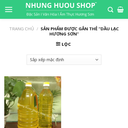
S
k
i
p
TRANG CHỦ
/
SẢN PHẨM ĐƯỢC GẮN THẺ “DẦU LẠC
t
HƯƠNG SƠN”
o
LỌC
c
o
n
t
e
n
t