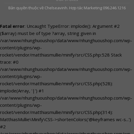
Bản quyền thuộc về Chelseavinh. Hợp tác Marketing 096.246.1216
Fatal error
: Uncaught TypeError: implode(): Argument #2
($array) must be of type ?array, string given in
/var/www/nhunghuoushop/data/www/nhunghuoushop.com/wp-
content/plugins/wp-
rocket/vendor/matthiasmullie/minify/src/CSS.php:528 Stack
trace: #0
/var/www/nhunghuoushop/data/www/nhunghuoushop.com/wp-
content/plugins/wp-
rocket/vendor/matthiasmullie/minify/src/CSS.php(528):
implode(Array, '|') #1
/var/www/nhunghuoushop/data/www/nhunghuoushop.com/wp-
content/plugins/wp-
rocket/vendor/matthiasmullie/minify/src/CSS.php(314):
MatthiasMullie\Minify\CSS->shortenColors('@keyframes wc-s...')
#2
/var/www/nhunghuoushop/data/www/nhunghuoushop.com/wp-