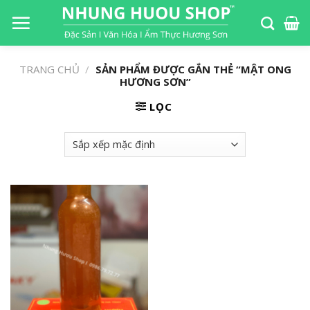
S
k
i
p
TRANG CHỦ
/
SẢN PHẨM ĐƯỢC GẮN THẺ “MẬT ONG
t
HƯƠNG SƠN”
o
LỌC
c
o
n
t
e
n
t