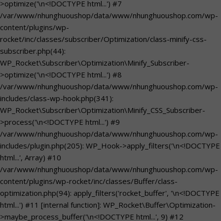
>optimize('\n<!DOCTYPE html...') #7
/var/www/nhunghuoushop/data/www/nhunghuoushop.com/wp-
content/plugins/wp-
rocket/inc/classes/subscriber/Optimization/class-minify-css-
subscriber.php(44):
WP_Rocket\Subscriber\Optimization\Minify_Subscriber-
>optimize('\n<!DOCTYPE html...') #8
/var/www/nhunghuoushop/data/www/nhunghuoushop.com/wp-
includes/class-wp-hook.php(341):
WP_Rocket\Subscriber\Optimization\Minify_CSS_Subscriber-
>process('\n<!DOCTYPE html...') #9
/var/www/nhunghuoushop/data/www/nhunghuoushop.com/wp-
includes/plugin.php(205): WP_Hook->apply_filters('\n<!DOCTYPE
html...', Array) #10
/var/www/nhunghuoushop/data/www/nhunghuoushop.com/wp-
content/plugins/wp-rocket/inc/classes/Buffer/class-
optimization.php(94): apply_filters('rocket_buffer', '\n<!DOCTYPE
html...') #11 [internal function]: WP_Rocket\Buffer\Optimization-
>maybe_process_buffer('\n<!DOCTYPE html...', 9) #12