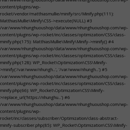
content/plugins/wp-
rocket/vendor/matthiasmullie/minify/src/Minify.php(111):
MatthiasMullie\Minify\CSS->execute(NULL) #3
/var/www/nhunghuoushop/data/www/nhunghuoushop.com/wp-
content/plugins/wp-rocket/inc/classes/optimization/CSS/class-
minify.php(175): MatthiasMullie\Minify\Minify->minify() #4
/var/www/nhunghuoushop/data/www/nhunghuoushop.com/wp-
content/plugins/wp-rocket/inc/classes/optimization/CSS/class-
minify.php(128): WP_Rocket\Optimization\CSS\Minify-
>minify('/var/www/nhungh...', '/var/www/nhungh...') #5
/var/www/nhunghuoushop/data/www/nhunghuoushop.com/wp-
content/plugins/wp-rocket/inc/classes/optimization/CSS/class-
minify.php(66): WP_Rocket\Optimization\CSS\Minify-
>replace_url('https://nhunghu...') #6
/var/www/nhunghuoushop/data/www/nhunghuoushop.com/wp-
content/plugins/wp-
rocket/inc/classes/subscriber/Optimization/class-abstract-
minify-subscriber.php(85): WP_Rocket\Optimization\CSS\Minify-