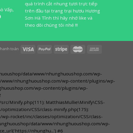
quá trình cắt nhung tươi trực tiếp
Gò Vấp,
trên đầu tại trang trại hươu Hương
0
Sơn Hà Tĩnh thì hãy nhớ like và
theo dõi chúng tôi nhé !!!
 thanh toán
nhunghuoushop/data/www/nhunghuoushop.com/wp-
data/www/nhunghuoushop.com/wp-content/plugins/wp-
nghuoushop.com/wp-content/plugins/wp-
2
/Minify.php(111): MatthiasMullie\Minify\CSS-
ptimization/CSS/class-minify.php(175):
p-rocket/inc/classes/optimization/CSS/class-
ww/nhunghuoushop/data/www/nhunghuoushop.com/wp-
_url('https://nhunghu...') #6