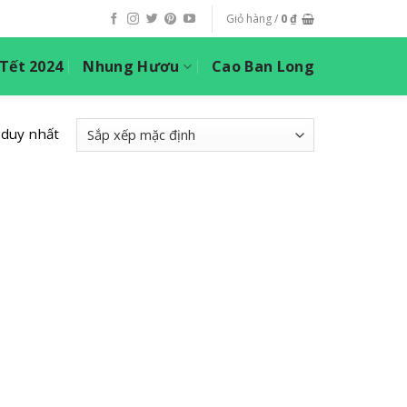
Giỏ hàng /
0
₫
ết 2024
Nhung Hươu
Cao Ban Long
 duy nhất