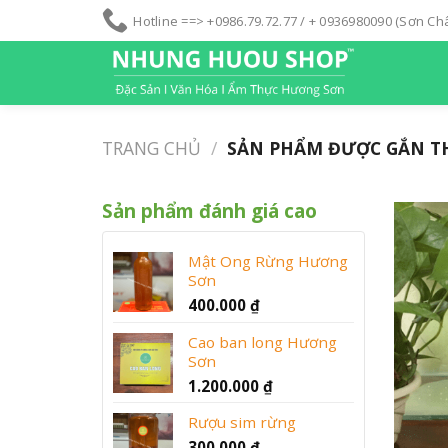
S
Hotline ==> +0986.79.72.77 / + 0936980090 (Sơn C
k
i
p
t
o
TRANG CHỦ
/
SẢN PHẨM ĐƯỢC GẮN TH
c
o
n
Sản phẩm đánh giá cao
t
e
Mật Ong Rừng Hương
n
Sơn
t
400.000
₫
Cao ban long Hương
Sơn
1.200.000
₫
Rượu sim rừng
300.000
₫