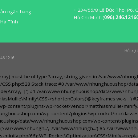
ệ
+ 234/55/8 Lê Đức Thọ, P6, 
oản ngân hàng
Hồ Chí Minh.(
096).246.1216
 Hà Tĩnh
Hỗ trợ
246.1216
$array) must be of type ?array, string given in /var/www/
src/CSS.php:528 Stack trace: #0 /var/www/nhunghuoushop/
plode(Array, '|') #1 /var/www/nhunghuoushop/data/www/nhu
iasMullie\Minify\CSS->shortenColors('@keyframes wc-s...') #
ntent/plugins/wp-rocket/vendor/matthiasmullie/minify/src
huoushop.com/wp-content/plugins/wp-rocket/inc/classes/o
huoushop/data/www/nhunghuoushop.com/wp-content/plugins/w
fy('/var/www/nhungh...', '/var/www/nhungh...') #5 /var/w
s-minify.php(66): WP_Rocket\Optimization\CSS\Minify->replace