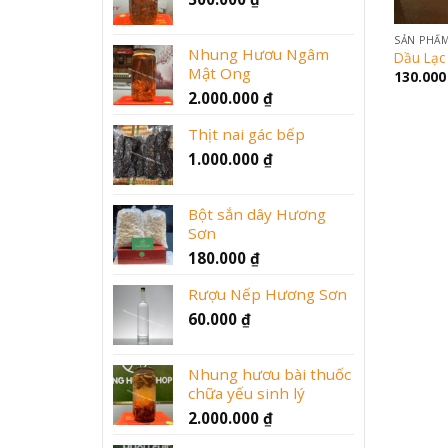
SẢN PHẨ
Nhung Hươu Ngâm
Dầu Lạc
Mật Ong
130.00
2.000.000
₫
Thịt nai gác bếp
1.000.000
₫
Bột sắn dây Hương
Sơn
180.000
₫
Rượu Nếp Hương Sơn
60.000
₫
Nhung hươu bài thuốc
chữa yếu sinh lý
2.000.000
₫