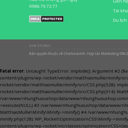
Liên h
0986.79.72.77
Tài kh
Du lịch
OUR STORES
Bản quyền thuộc về Chelseavinh. Hợp tác Marketing 096.
Fatal error
: Uncaught TypeError: implode(): Argument #2 (
content/plugins/wp-rocket/vendor/matthiasmullie/minify/
rocket/vendor/matthiasmullie/minify/src/CSS.php(528): im
rocket/vendor/matthiasmullie/minify/src/CSS.php(314): Matth
/var/www/nhunghuoushop/data/www/nhunghuoushop.com/wp-co
>execute(NULL) #3 /var/www/nhunghuoushop/data/www/nhung
MatthiasMullie\Minify\Minify->minify() #4 /var/www/nhung
minify.php(128): WP_Rocket\Optimization\CSS\Minify->mini
content/plugins/wp-rocket/inc/classes/optimization/CSS/clas