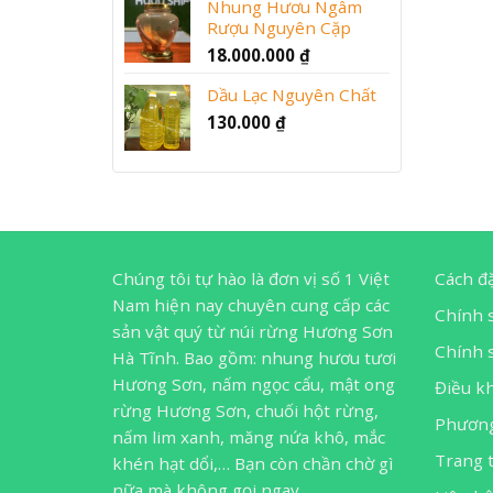
Nhung Hươu Ngâm
Rượu Nguyên Cặp
18.000.000
₫
Dầu Lạc Nguyên Chất
130.000
₫
Chúng tôi tự hào là đơn vị số 1 Việt
Cách đ
Nam hiện nay chuyên cung cấp các
Chính 
sản vật quý từ núi rừng Hương Sơn
Chính s
Hà Tĩnh. Bao gồm: nhung hươu tươi
Hương Sơn, nấm ngọc cẩu, mật ong
Điều k
rừng Hương Sơn, chuối hột rừng,
Phương
nấm lim xanh, măng nứa khô, mắc
Trang 
khén hạt dổi,… Bạn còn chần chờ gì
nữa mà không gọi ngay