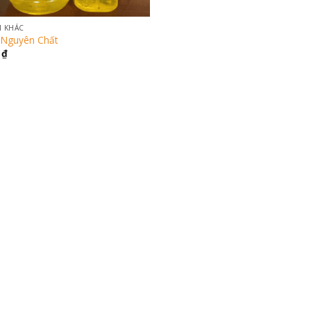
M KHÁC
 Nguyên Chất
0
₫